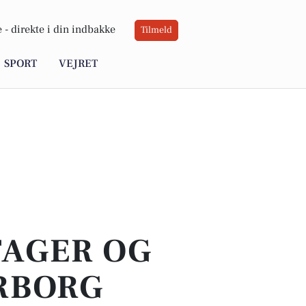
 -
direkte i din indbakke
Tilmeld
SPORT
VEJRET
TAGER OG
RBORG