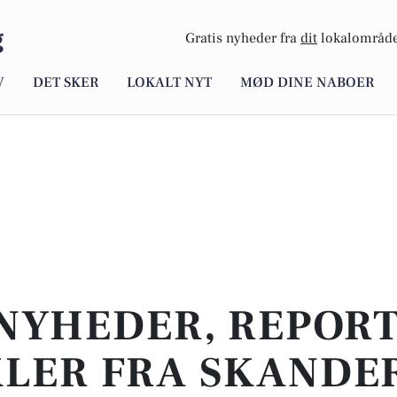
g
Gratis nyheder fra
dit
lokalområde
V
DET SKER
LOKALT NYT
MØD DINE NABOER
NYHEDER, REPOR
KLER FRA SKANDE