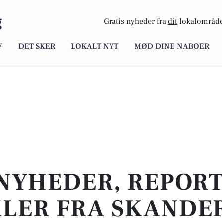
g
Gratis nyheder fra
dit
lokalområde
V
DET SKER
LOKALT NYT
MØD DINE NABOER
NYHEDER, REPOR
KLER FRA SKANDE