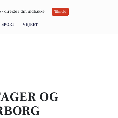
 -
direkte i din indbakke
Tilmeld
SPORT
VEJRET
TAGER OG
RBORG