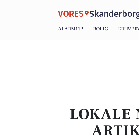
VORES
Skanderbor
ALARM112
BOLIG
ERHVER
LOKALE 
ARTI