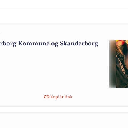
0
derborg Kommune og Skanderborg
Kopiér link
2