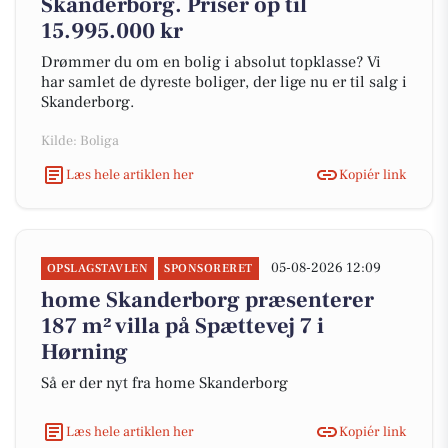
Skanderborg. Priser op til
15.995.000 kr
Drømmer du om en bolig i absolut topklasse? Vi
har samlet de dyreste boliger, der lige nu er til salg i
Skanderborg.
Kilde: Boliga
Læs hele artiklen her
Kopiér link
05-08-2026 12:09
OPSLAGSTAVLEN
SPONSORERET
home Skanderborg præsenterer
187 m² villa på Spættevej 7 i
Hørning
Så er der nyt fra home Skanderborg
Læs hele artiklen her
Kopiér link