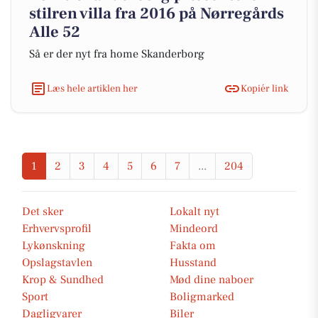
stilren villa fra 2016 på Nørregårds
Alle 52
Så er der nyt fra home Skanderborg
Læs hele artiklen her
Kopiér link
1
2
3
4
5
6
7
...
204
Det sker
Lokalt nyt
Erhvervsprofil
Mindeord
Lykønskning
Fakta om
Opslagstavlen
Husstand
Krop & Sundhed
Mød dine naboer
Sport
Boligmarked
Dagligvarer
Biler