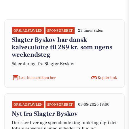
23 timer siden
OPSLAGSTAVLEN
SPONSORERET
Slagter Byskov har dansk
kalveculotte til 289 kr. som ugens
weekendsteg
Så er der nyt fra Slagter Byskov
Læs hele artiklen her
Kopiér link
05-08-2026 18:00
OPSLAGSTAVLEN
SPONSORERET
Nyt fra Slagter Byskov
Der sker hver uge spændende ting omkring dig i det
lokale erhvervsliv med nyheder, tilbud og