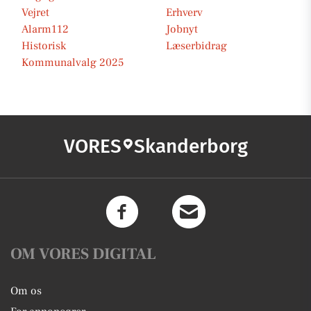
Vejret
Erhverv
Alarm112
Jobnyt
Historisk
Læserbidrag
Kommunalvalg 2025
VORES
Skanderborg
OM VORES DIGITAL
Om os