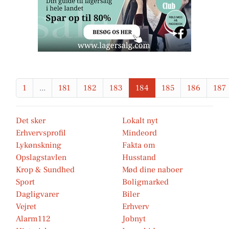
1
...
181
182
183
184
185
186
187
Det sker
Lokalt nyt
Erhvervsprofil
Mindeord
Lykønskning
Fakta om
Opslagstavlen
Husstand
Krop & Sundhed
Mød dine naboer
Sport
Boligmarked
Dagligvarer
Biler
Vejret
Erhverv
Alarm112
Jobnyt