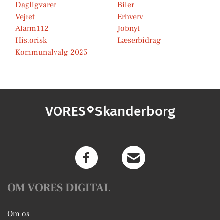
Dagligvarer
Biler
Vejret
Erhverv
Alarm112
Jobnyt
Historisk
Læserbidrag
Kommunalvalg 2025
VORES
Skanderborg
OM VORES DIGITAL
Om os