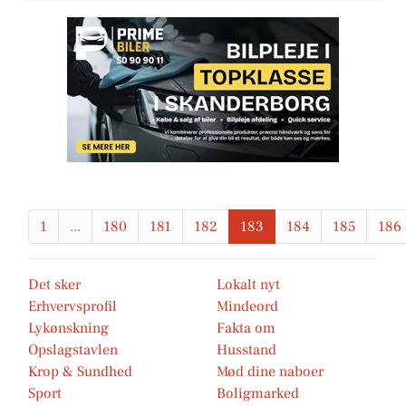
1
...
180
181
182
183
184
185
186
Det sker
Lokalt nyt
Erhvervsprofil
Mindeord
Lykønskning
Fakta om
Opslagstavlen
Husstand
Krop & Sundhed
Mød dine naboer
Sport
Boligmarked