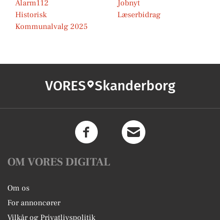
Alarm112
Jobnyt
Historisk
Læserbidrag
Kommunalvalg 2025
VORES
Skanderborg
OM VORES DIGITAL
Om os
For annoncører
Vilkår og Privatlivspolitik