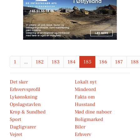
1
...
182
183
184
185
186
187
188
Det sker
Lokalt nyt
Erhvervsprofil
Mindeord
Lykønskning
Fakta om
Opslagstavlen
Husstand
Krop & Sundhed
Mød dine naboer
Sport
Boligmarked
Dagligvarer
Biler
Vejret
Erhverv