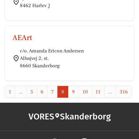
8462 Harlev J
AEArt
c/o. Amanda Ericon Andersen
Alhøjvej 2, st.
8660 Skanderborg
1
...
5
6
7
8
9
10
11
...
316
VORES
Skanderborg